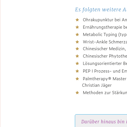
Es folgten weitere 
★
Ohrakupunktur bei And
★
Ernährungstherapie be
★
Metabolic Typing (typg
★
Wrist-Ankle Schmerz
★
Chinesischer Medizin, D
★
Chinesischer Phytother
★
Lösungsorientierter B
★
PEP I Prozess- und Emb
★
Palmtherapy® Master u
Christian Jäger
★
Methoden zur Stärkung
Darüber hinaus bin 