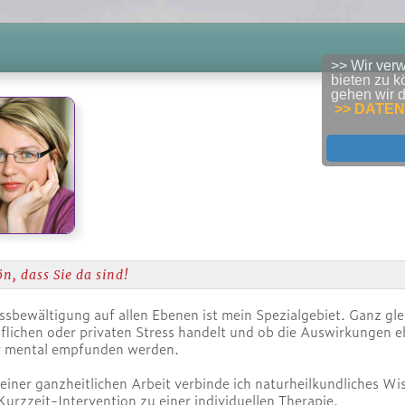
>> Wir ver
bieten zu k
gehen wir d
>> DATE
n, dass Sie da sind!
n, dass Sie da sind!
essbewältigung auf allen Ebenen ist mein Spezialgebiet. Ganz gle
flichen oder privaten Stress handelt und ob die Auswirkungen e
r mental empfunden werden.
einer ganzheitlichen Arbeit verbinde ich naturheilkundliches W
Kurzzeit-Intervention zu einer individuellen Therapie.