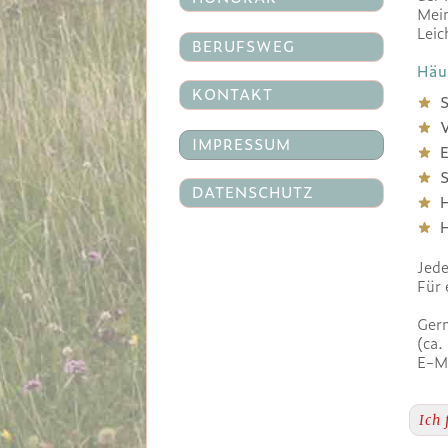
Mein
Leic
BERUFSWEG
Häu
KONTAKT
★
S
★
IMPRESSUM
★
E
★
DATENSCHUTZ
★
★
Jede
Für 
Gern
(ca.
E-Ma
Ich 